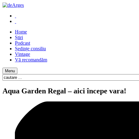
Home
Știri
Podcast
Ședințe consiliu
Vintage
Vă recomandăm
Menu
Aqua Garden Regal – aici începe vara!