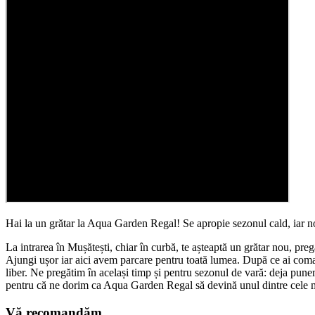
Hai la un grătar la Aqua Garden Regal! Se apropie sezonul cald, iar no
La intrarea în Mușătești, chiar în curbă, te așteaptă un grătar nou, pregă
Ajungi ușor iar aici avem parcare pentru toată lumea. După ce ai comandat
liber. Ne pregătim în același timp și pentru sezonul de vară: deja pune
pentru că ne dorim ca Aqua Garden Regal să devină unul dintre cele mai
Vă recomandăm