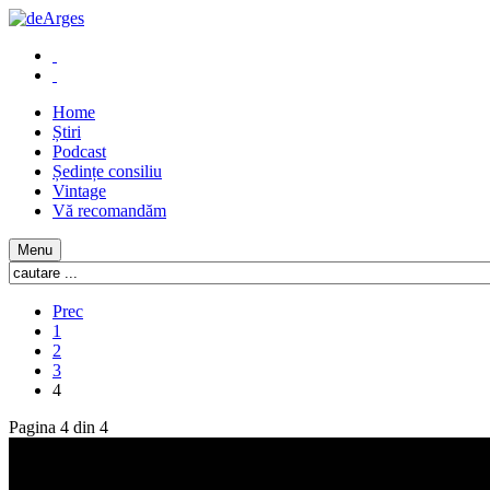
Home
Știri
Podcast
Ședințe consiliu
Vintage
Vă recomandăm
Menu
Prec
1
2
3
4
Pagina 4 din 4